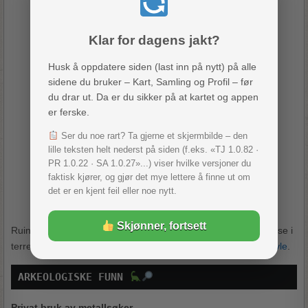
Klar for dagens jakt?
Husk å oppdatere siden (last inn på nytt) på alle
sidene du bruker – Kart, Samling og Profil – før
du drar ut. Da er du sikker på at kartet og appen
er ferske.
Ser du noe rart? Ta gjerne et skjermbilde – den
lille teksten helt nederst på siden (f.eks. «TJ 1.0.82 ·
PR 1.0.22 · SA 1.0.27»...) viser hvilke versjoner du
faktisk kjører, og gjør det mye lettere å finne ut om
Bilde 4 – En annen side av selve møllebygget.
det er en kjent feil eller noe nytt.
Foto: Trym Bergtatt, 2020.
Skjønner, fortsett
Ruinene etter hovedhuset, driftsbygning og en mølle er lett å se i
terrenget. Møllesteinen ligger i dag på Mari Kirke,
se egen tavle
.
ARKEOLOGISKE FUNN 
Privat bruk av metallsøker