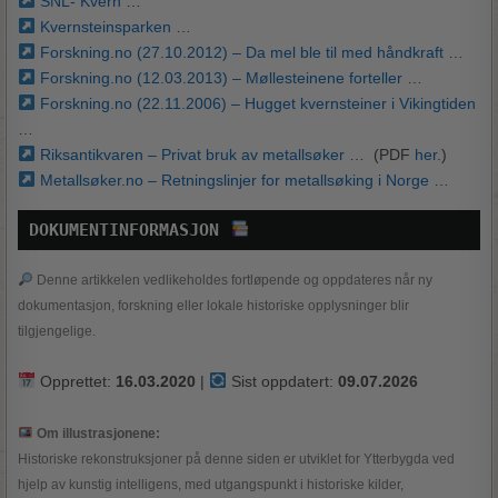
SNL- Kvern
…
Kvernsteinsparken
…
Forskning.no (27.10.2012) – Da mel ble til med håndkraft
…
Forskning.no (12.03.2013) – Møllesteinene forteller
…
Forskning.no (22.11.2006) – Hugget kvernsteiner i Vikingtiden
…
Riksantikvaren – Privat bruk av metallsøker
… (PDF
her
.)
Metallsøker.no – Retningslinjer for metallsøking i Norge
…
DOKUMENTINFORMASJON 
Denne artikkelen vedlikeholdes fortløpende og oppdateres når ny
dokumentasjon, forskning eller lokale historiske opplysninger blir
tilgjengelige.
Opprettet:
16.03.2020
|
Sist oppdatert:
09.07.2026
Om illustrasjonene:
Historiske rekonstruksjoner på denne siden er utviklet for Ytterbygda ved
hjelp av kunstig intelligens, med utgangspunkt i historiske kilder,