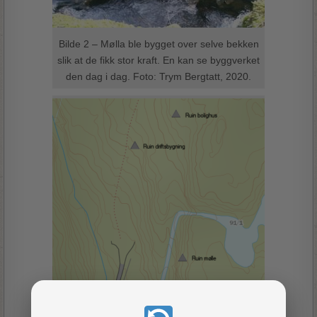
Bilde 2 – Mølla ble bygget over selve bekken
slik at de fikk stor kraft. En kan se byggverket
den dag i dag. Foto: Trym Bergtatt, 2020.
Bilde 3 – Kart over bolig, driftsbygning og
mølle. Foto: Trym Bergtatt, 2020.