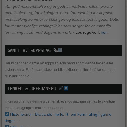
«En god rolleforståelse og et godt samarbeid mellom private
metallsøkere og forvaltningen, er en forutsetning for at privat
metallsøking kommer forskningen og fellesskapet til gode. Dette
forutsetter tydelige retningslinjer som sørger for en enhetlig
forvaltning i tråd med dagens lovverk.»
Les regelverk
her
.
GAMLE AVISOPPSLAG 
🗞
Her følger noen gamle avisoppslag som handler om denne tavlen eller
tavlens tema. For å spare plass, er bildet klippet og limt for å komprimere
relevant innhold.
LENKER & REFERANSER 
Informasjonen på denne siden er skrevet og satt sammen av forskjellige
referanser gjengitt i lenkene under her.
Historier.no – Bratlands mølle, litt om kornmaling i gamle
dager
…