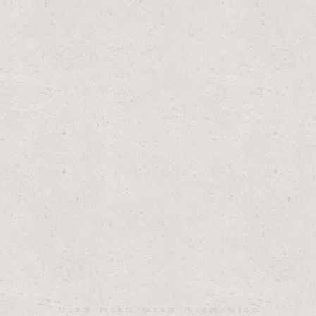
TJ 1.0.98 · PR 1.0.22 · SA 1.0.27 · PK 1.0.28 · RU 1.0.25