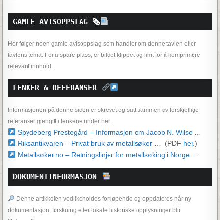
GAMLE AVISOPPSLAG 
🗞
Her følger noen gamle avisoppslag som handler om denne tavlen eller
tavlens tema. For å spare plass, er bildet klippet og limt for å komprimere
relevant innhold.
LENKER & REFERANSER 
Informasjonen på denne siden er skrevet og satt sammen av forskjellige
referanser gjengitt i lenkene under her.
Spydeberg Prestegård – Informasjon om Jacob N. Wilse
…
Riksantikvaren – Privat bruk av metallsøker
… (PDF
her
.)
Metallsøker.no – Retningslinjer for metallsøking i Norge
…
DOKUMENTINFORMASJON 
Denne artikkelen vedlikeholdes fortløpende og oppdateres når ny
dokumentasjon, forskning eller lokale historiske opplysninger blir