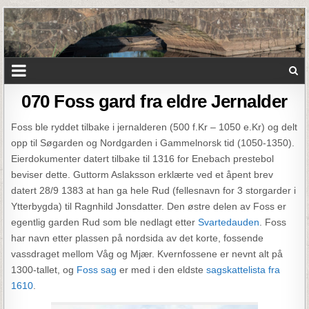
070 Foss gard fra eldre Jernalder
Foss ble ryddet tilbake i jernalderen (500 f.Kr – 1050 e.Kr) og delt
opp til Søgarden og Nordgarden i Gammelnorsk tid (1050-1350).
Eierdokumenter datert tilbake til 1316 for Enebach prestebol
beviser dette. Guttorm Aslaksson erklærte ved et åpent brev
datert 28/9 1383 at han ga hele Rud (fellesnavn for 3 storgarder i
Ytterbygda) til Ragnhild Jonsdatter. Den østre delen av Foss er
egentlig garden Rud som ble nedlagt etter
Svartedauden
. Foss
har navn etter plassen på nordsida av det korte, fossende
vassdraget mellom Våg og Mjær. Kvernfossene er nevnt alt på
1300-tallet, og
Foss sag
er med i den eldste
sagskattelista fra
1610
.