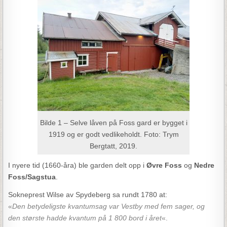
Bilde 1 – Selve låven på Foss gard er bygget i
1919 og er godt vedlikeholdt. Foto: Trym
Bergtatt, 2019.
I nyere tid (1660-åra) ble garden delt opp i
Øvre Foss
og
Nedre
Foss/Sagstua
.
Sokneprest Wilse av Spydeberg sa rundt 1780 at:
«
Den betydeligste kvantumsag var Vestby med fem sager, og
den største hadde kvantum på 1 800 bord i året
«.