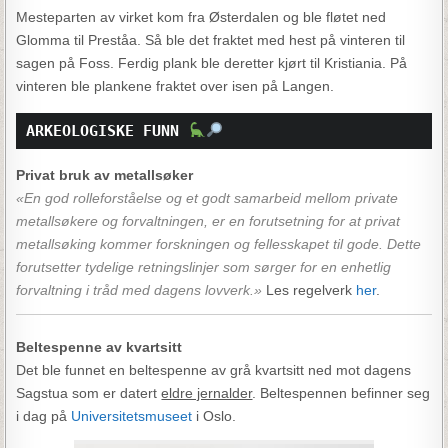
Mesteparten av virket kom fra Østerdalen og ble fløtet ned
Glomma til Preståa. Så ble det fraktet med hest på vinteren til
sagen på Foss. Ferdig plank ble deretter kjørt til Kristiania. På
vinteren ble plankene fraktet over isen på Langen.
ARKEOLOGISKE FUNN 
Privat bruk av metallsøker
«En god rolleforståelse og et godt samarbeid mellom private
metallsøkere og forvaltningen, er en forutsetning for at privat
metallsøking kommer forskningen og fellesskapet til gode. Dette
forutsetter tydelige retningslinjer som sørger for en enhetlig
forvaltning i tråd med dagens lovverk.»
Les regelverk
her
.
Beltespenne av kvartsitt
Det ble funnet en beltespenne av grå kvartsitt ned mot dagens
Sagstua som er datert
eldre jernalder
. Beltespennen befinner seg
i dag på
Universitetsmuseet
i Oslo.