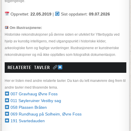
tilgjengelige.
Opprettet:
22.05.2019
|
Sist oppdatert:
09.07.2026
Om illustrasjonene:
Historiske rekonstruksjoner på denne siden er utviklet for Ytterbygda ved
hjelp av kunstig intelligens, med utgangspunkt i historiske kilder,
arkeologiske funn og faglige vurderinger. Illustrasjonene er kunstneriske
rekonstruksjoner og må ikke oppfattes som fotografisk dokumentasjon.
RELATERTE TAVLER 
Her er listen med andre relaterte tavler. Da kan du lett manøvrere deg frem til
andre tavler med tilvarende tema.
007 Gravhaug Øvre Foss
011 Søyleruiner Vestby sag
058 Plassen Bråten
069 Rundhaug på Solheim, Øvre Foss
191 Svartedauden