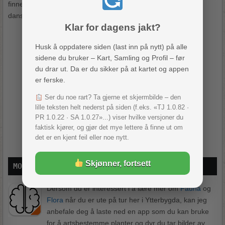
finne på å snakke om Enkeltbekkasin med dine svenske eller
danske venner.
Klar for dagens jakt?
Husk å oppdatere siden (last inn på nytt) på alle
sidene du bruker – Kart, Samling og Profil – før
du drar ut. Da er du sikker på at kartet og appen
er ferske.
Ser du noe rart? Ta gjerne et skjermbilde – den
lille teksten helt nederst på siden (f.eks. «TJ 1.0.82 ·
PR 1.0.22 · SA 1.0.27»...) viser hvilke versjoner du
faktisk kjører, og gjør det mye lettere å finne ut om
Bilde 2 – Språkvansker mellom Skandinavere.
det er en kjent feil eller noe nytt.
Foto: Trym Bergtatt, 2021.
Skjønner, fortsett
MOBILAPPER 
Dersom du er interessert i å lære mer om
Fauna
og
Flora
når du er ute på tur her i Ytterbygda, kan jeg
anbefale deg å laste ned en app som du kan bruke
for å artsbestemme planter og dyr du tar bilder av.