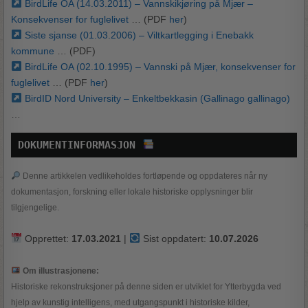
BirdLife OA (14.03.2011) – Vannskikjøring på Mjær –
Konsekvenser for fuglelivet
… (PDF
her
)
Siste sjanse (01.03.2006) – Viltkartlegging i Enebakk
kommune
… (PDF)
BirdLife OA (02.10.1995) – Vannski på Mjær, konsekvenser for
fuglelivet
… (PDF
her
)
BirdID Nord University – Enkeltbekkasin (Gallinago gallinago)
…
DOKUMENTINFORMASJON 
Denne artikkelen vedlikeholdes fortløpende og oppdateres når ny
dokumentasjon, forskning eller lokale historiske opplysninger blir
tilgjengelige.
Opprettet:
17.03.2021
|
Sist oppdatert:
10.07.2026
Om illustrasjonene:
Historiske rekonstruksjoner på denne siden er utviklet for Ytterbygda ved
hjelp av kunstig intelligens, med utgangspunkt i historiske kilder,