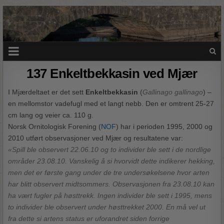
137 Enkeltbekkasin ved Mjær
I Mjærdeltaet er det sett
Enkeltbekkasin
(
Gallinago gallinago
) –
en mellomstor vadefugl med et langt nebb. Den er omtrent 25-27
cm lang og veier ca. 110 g.
Norsk Ornitologisk Forening (
NOF
) har i perioden 1995, 2000 og
2010 utført observasjoner ved Mjær og resultatene var:
«Spill ble observert 22.06.10 og to individer ble sett i de nordlige
områder 23.08.10. Vanskelig å si hvorvidt dette indikerer hekking,
men det er første gang under de tre undersøkelsene hvor arten
har blitt observert midtsommers. Observasjonen fra 23.08.10 kan
ha vært fugler på høsttrekk. Ingen individer ble sett i 1995, mens
to individer ble observert under høsttrekket 2000. En må vel ut
fra dette si artens status er uforandret siden forrige