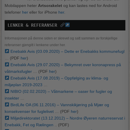
Mobilappen heter
Artsorakelet
og kan lastes ned for Android
telefoner
her
eller for iPhone
her
.
LENKER & REFERANSER 
Informasjonen på denne siden er skrevet og satt sammen av forskjellige
referanser gjengitt i lenkene under her.
Enebakk Avis (03.09.2020) – Dette er Enebakks kommunefugl
… (PDF
her
)
Enebakk Avis (29.07.2020) – Bekymret over koronapress på
våtmarksfugler
… (PDF
her
)
Enebakk Avis (17.08.2019) – Oppfølging av klima- og
miljøplan 2019-2023
…
NIBIO (02.02.2020) – Våtmarkene – oaser for fugler og
insekter
…
BirdLife OA (06.11.2016) – Vannskikjøring på Mjær og
konsekvenser for fuglelivet
… (PDF
her
)
Miljødirektoratet (13.12.2012) – Nordre Øyeren naturreservat i
Enebakk, Fet og Rælingen
.. (PDF)