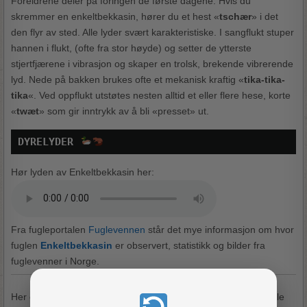
Foreldrene deler på fôringen de første dagene. Hvis du
skremmer en enkeltbekkasin, hører du et hest «
tschær
» i det
den flyr av sted. Alle lyder svært karakteristiske. I sangflukt stuper
hannen i flukt, (ofte fra stor høyde) og setter de ytterste
stjertfjærene i vibrasjon og skaper en trolsk, brekende vibrerende
lyd. Nede på bakken brukes ofte et mekanisk kraftig «
tika-tika-
tika
«. Ved oppflukt utstøtes nesten alltid et eller flere hese, korte
«
twæt
» som gir inntrykk av å bli «presset» ut.
DYRELYDER 
Hør lyden av Enkeltbekkasin her:
Fra fugleportalen
Fuglevennen
står det mye informasjon om hvor
fuglen
Enkeltbekkasin
er observert, statistikk og bilder fra
fuglevenner i Norge.
Her er en morsom navneblanding for Skandinavia om du skulle