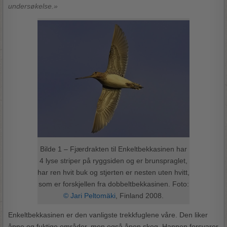
undersøkelse.»
Bilde 1 – Fjærdrakten til Enkeltbekkasinen har
4 lyse striper på ryggsiden og er brunspraglet,
har ren hvit buk og stjerten er nesten uten hvitt,
som er forskjellen fra dobbeltbekkasinen. Foto:
© Jari Peltomäki
, Finland 2008.
Enkeltbekkasinen er den vanligste trekkfuglene våre. Den liker
åpne og fuktige områder, men også åpen skog. Hannen forsvarer