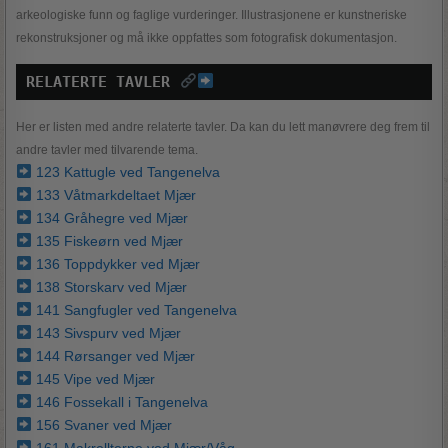
arkeologiske funn og faglige vurderinger. Illustrasjonene er kunstneriske
rekonstruksjoner og må ikke oppfattes som fotografisk dokumentasjon.
RELATERTE TAVLER 
Her er listen med andre relaterte tavler. Da kan du lett manøvrere deg frem til
andre tavler med tilvarende tema.
123 Kattugle ved Tangenelva
133 Våtmarkdeltaet Mjær
134 Gråhegre ved Mjær
135 Fiskeørn ved Mjær
136 Toppdykker ved Mjær
138 Storskarv ved Mjær
141 Sangfugler ved Tangenelva
143 Sivspurv ved Mjær
144 Rørsanger ved Mjær
145 Vipe ved Mjær
146 Fossekall i Tangenelva
156 Svaner ved Mjær
161 Makrellterne ved Mjær/Våg