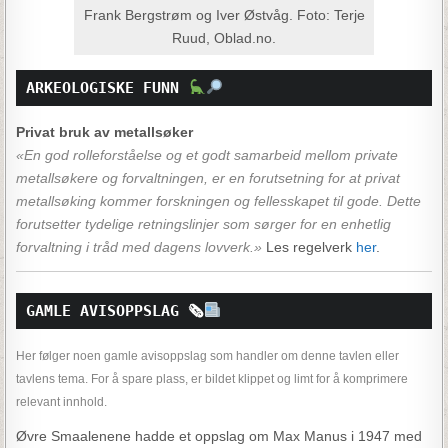
Frank Bergstrøm og Iver Østvåg. Foto: Terje
Ruud, Oblad.no.
ARKEOLOGISKE FUNN 
Privat bruk av metallsøker
«En god rolleforståelse og et godt samarbeid mellom private
metallsøkere og forvaltningen, er en forutsetning for at privat
metallsøking kommer forskningen og fellesskapet til gode. Dette
forutsetter tydelige retningslinjer som sørger for en enhetlig
forvaltning i tråd med dagens lovverk.»
Les regelverk
her
.
GAMLE AVISOPPSLAG 
🗞
Her følger noen gamle avisoppslag som handler om denne tavlen eller
tavlens tema. For å spare plass, er bildet klippet og limt for å komprimere
relevant innhold.
Øvre Smaalenene hadde et oppslag om Max Manus i 1947 med