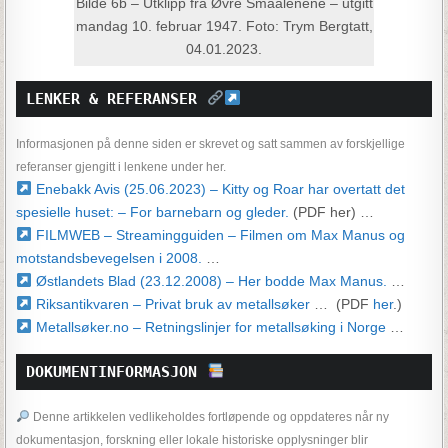
Bilde 6b – Utklipp fra Øvre Smaalenene – utgitt
mandag 10. februar 1947. Foto: Trym Bergtatt,
04.01.2023.
LENKER & REFERANSER 
Informasjonen på denne siden er skrevet og satt sammen av forskjellige
referanser gjengitt i lenkene under her.
Enebakk Avis (25.06.2023) – Kitty og Roar har overtatt det
spesielle huset: – For barnebarn og gleder.
(PDF her) …
FILMWEB – Streamingguiden – Filmen om Max Manus og
motstandsbevegelsen i 2008.
…
Østlandets Blad (23.12.2008) – Her bodde Max Manus.
…
Riksantikvaren – Privat bruk av metallsøker
… (PDF
her
.)
Metallsøker.no – Retningslinjer for metallsøking i Norge
…
DOKUMENTINFORMASJON 
Denne artikkelen vedlikeholdes fortløpende og oppdateres når ny
dokumentasjon, forskning eller lokale historiske opplysninger blir