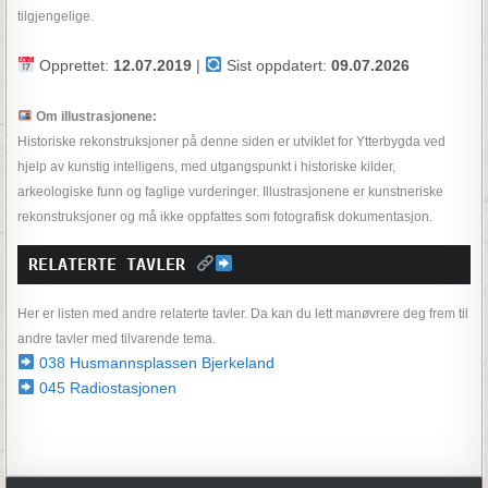
tilgjengelige.
Opprettet:
12.07.2019
|
Sist oppdatert:
09.07.2026
Om illustrasjonene:
Historiske rekonstruksjoner på denne siden er utviklet for Ytterbygda ved
hjelp av kunstig intelligens, med utgangspunkt i historiske kilder,
arkeologiske funn og faglige vurderinger. Illustrasjonene er kunstneriske
rekonstruksjoner og må ikke oppfattes som fotografisk dokumentasjon.
RELATERTE TAVLER 
Her er listen med andre relaterte tavler. Da kan du lett manøvrere deg frem til
andre tavler med tilvarende tema.
038 Husmannsplassen Bjerkeland
045 Radiostasjonen