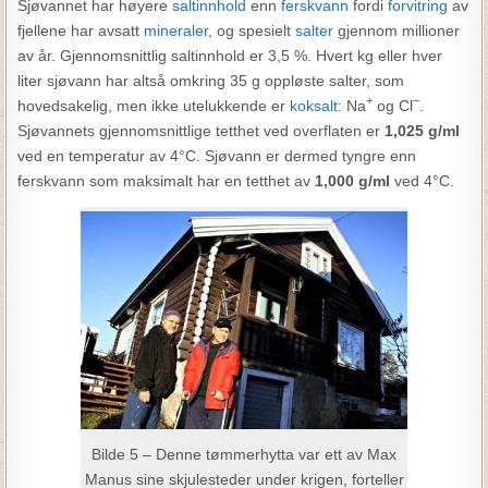
Sjøvannet har høyere
saltinnhold
enn
ferskvann
fordi
forvitring
av
fjellene har avsatt
mineraler
, og spesielt
salter
gjennom millioner
av år. Gjennomsnittlig saltinnhold er 3,5 %. Hvert kg eller hver
liter sjøvann har altså omkring 35 g oppløste salter, som
+
–
hovedsakelig, men ikke utelukkende er
koksalt
: Na
og Cl
.
Sjøvannets gjennomsnittlige tetthet ved overflaten er
1,025 g/ml
ved en temperatur av 4°C. Sjøvann er dermed tyngre enn
ferskvann som maksimalt har en tetthet av
1,000 g/ml
ved 4°C.
Bilde 5 – Denne tømmerhytta var ett av Max
Manus sine skjulesteder under krigen, forteller