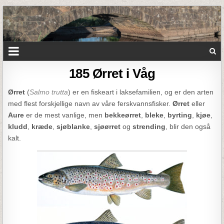
185 Ørret i Våg
Ørret
(
Salmo trutta
) er en fiskeart i laksefamilien, og er den arten
med flest forskjellige navn av våre ferskvannsfisker.
Ørret
eller
Aure
er de mest vanlige, men
bekkeørret
,
bleke
,
byrting
,
kjøe
,
kludd
,
kræde
,
sjøblanke
,
sjøørret
og
strending
, blir den også
kalt.