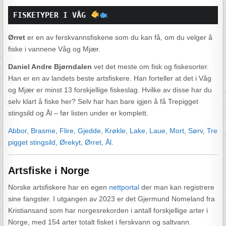
FISKETYPER I VÅG 
Ørret
er en av ferskvannsfiskene som du kan få, om du velger å
fiske i vannene Våg og Mjær.
Daniel Andre Bjørndalen
vet det meste om fisk og fiskesorter.
Han er en av landets beste artsfiskere. Han forteller at det i Våg
og Mjær er minst 13 forskjellige fiskeslag. Hvilke av disse har du
selv klart å fiske her? Selv har han bare igjen å få Trepigget
stingsild og Ål – før listen under er komplett.
Abbor
,
Brasme
,
Flire
,
Gjedde
,
Krøkle
,
Lake
,
Laue
,
Mort
,
Sørv
,
Tre
pigget stingsild
,
Ørekyt
,
Ørret
,
Ål
.
Artsfiske i Norge
Norske artsfiskere har en egen
nettportal
der man kan registrere
sine fangster. I utgangen av 2023 er det Gjermund Nomeland fra
Kristiansand som har norgesrekorden i antall forskjellige arter i
Norge, med 154 arter totalt fisket i ferskvann og saltvann.