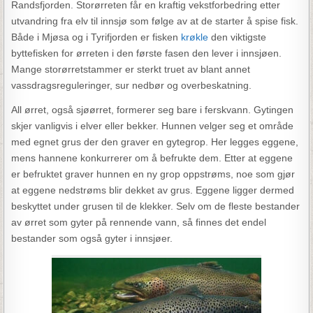
Randsfjorden. Storørreten får en kraftig vekstforbedring etter
utvandring fra elv til innsjø som følge av at de starter å spise fisk.
Både i Mjøsa og i Tyrifjorden er fisken
krøkle
den viktigste
byttefisken for ørreten i den første fasen den lever i innsjøen.
Mange storørretstammer er sterkt truet av blant annet
vassdragsreguleringer, sur nedbør og overbeskatning.
All ørret, også sjøørret, formerer seg bare i ferskvann. Gytingen
skjer vanligvis i elver eller bekker. Hunnen velger seg et område
med egnet grus der den graver en gytegrop. Her legges eggene,
mens hannene konkurrerer om å befrukte dem. Etter at eggene
er befruktet graver hunnen en ny grop oppstrøms, noe som gjør
at eggene nedstrøms blir dekket av grus. Eggene ligger dermed
beskyttet under grusen til de klekker. Selv om de fleste bestander
av ørret som gyter på rennende vann, så finnes det endel
bestander som også gyter i innsjøer.