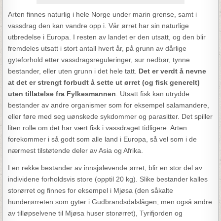
Arten finnes naturlig i hele Norge under marin grense, samt i
vassdrag den kan vandre opp i. Vår ørret har sin naturlige
utbredelse i Europa. I resten av landet er den utsatt, og den blir
fremdeles utsatt i stort antall hvert år, på grunn av dårlige
gyteforhold etter vassdragsreguleringer, sur nedbør, tynne
bestander, eller uten grunn i det hele tatt.
Det er verdt å nevne
at det er strengt forbudt å sette ut ørret (og fisk generelt)
uten tillatelse fra Fylkesmannen
. Utsatt fisk kan utrydde
bestander av andre organismer som for eksempel salamandere,
eller føre med seg uønskede sykdommer og parasitter. Det spiller
liten rolle om det har vært fisk i vassdraget tidligere. Arten
forekommer i så godt som alle land i Europa, så vel som i de
nærmest tilstøtende deler av Asia og Afrika.
I en rekke bestander av innsjølevende ørret, blir en stor del av
individene forholdsvis store (opptil 20 kg). Slike bestander kalles
storørret og finnes for eksempel i Mjøsa (den såkalte
hunderørreten som gyter i Gudbrandsdalslågen; men også andre
av tilløpselvene til Mjøsa huser storørret), Tyrifjorden og