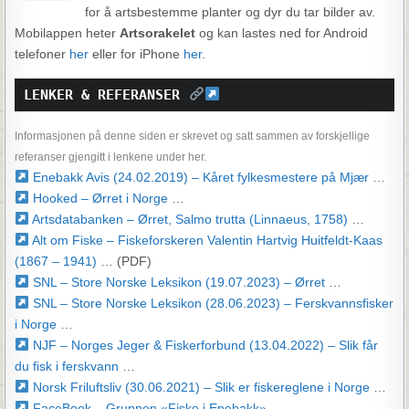
for å artsbestemme planter og dyr du tar bilder av.
Mobilappen heter
Artsorakelet
og kan lastes ned for Android
telefoner
her
eller for iPhone
her
.
LENKER & REFERANSER 
Informasjonen på denne siden er skrevet og satt sammen av forskjellige
referanser gjengitt i lenkene under her.
Enebakk Avis (24.02.2019) – Kåret fylkesmestere på Mjær
…
Hooked – Ørret i Norge
…
Artsdatabanken – Ørret, Salmo trutta (Linnaeus, 1758)
…
Alt om Fiske – Fiskeforskeren Valentin Hartvig Huitfeldt-Kaas
(1867 – 1941)
… (PDF)
SNL – Store Norske Leksikon (19.07.2023) – Ørret
…
SNL – Store Norske Leksikon (28.06.2023) – Ferskvannsfisker
i Norge
…
NJF – Norges Jeger & Fiskerforbund (13.04.2022) – Slik får
du fisk i ferskvann
…
Norsk Friluftsliv (30.06.2021) – Slik er fiskereglene i Norge
…
FaceBook – Gruppen «Fiske i Enebakk»
…