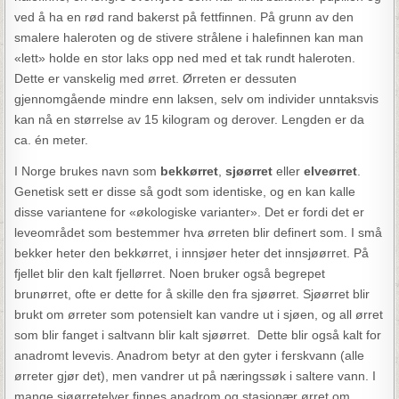
ved å ha en rød rand bakerst på fettfinnen. På grunn av den
smalere haleroten og de stivere strålene i halefinnen kan man
«lett» holde en stor laks opp ned med et tak rundt haleroten.
Dette er vanskelig med ørret. Ørreten er dessuten
gjennomgående mindre enn laksen, selv om individer unntaksvis
kan nå en størrelse av 15 kilogram og derover. Lengden er da
ca. én meter.
I Norge brukes navn som
bekkørret
,
sjøørret
eller
elveørret
.
Genetisk sett er disse så godt som identiske, og en kan kalle
disse variantene for «økologiske varianter». Det er fordi det er
leveområdet som bestemmer hva ørreten blir definert som. I små
bekker heter den bekkørret, i innsjøer heter det innsjøørret. På
fjellet blir den kalt fjellørret. Noen bruker også begrepet
brunørret, ofte er dette for å skille den fra sjøørret. Sjøørret blir
brukt om ørreter som potensielt kan vandre ut i sjøen, og all ørret
som blir fanget i saltvann blir kalt sjøørret. Dette blir også kalt for
anadromt levevis. Anadrom betyr at den gyter i ferskvann (alle
ørreter gjør det), men vandrer ut på næringssøk i saltere vann. I
mange sjøørretelver finnes anadrom og stasjonær ørret om