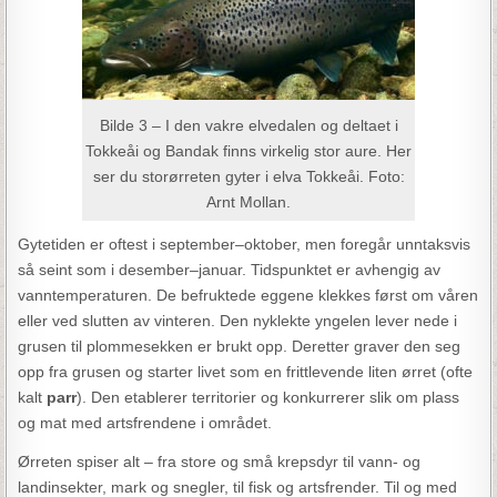
Bilde 3 – I den vakre elvedalen og deltaet i
Tokkeåi og Bandak finns virkelig stor aure. Her
ser du storørreten gyter i elva Tokkeåi. Foto:
Arnt Mollan.
Gytetiden er oftest i september–oktober, men foregår unntaksvis
så seint som i desember–januar. Tidspunktet er avhengig av
vanntemperaturen. De befruktede eggene klekkes først om våren
eller ved slutten av vinteren. Den nyklekte yngelen lever nede i
grusen til plommesekken er brukt opp. Deretter graver den seg
opp fra grusen og starter livet som en frittlevende liten ørret (ofte
kalt
parr
). Den etablerer territorier og konkurrerer slik om plass
og mat med artsfrendene i området.
Ørreten spiser alt – fra store og små krepsdyr til vann- og
landinsekter, mark og snegler, til fisk og artsfrender. Til og med