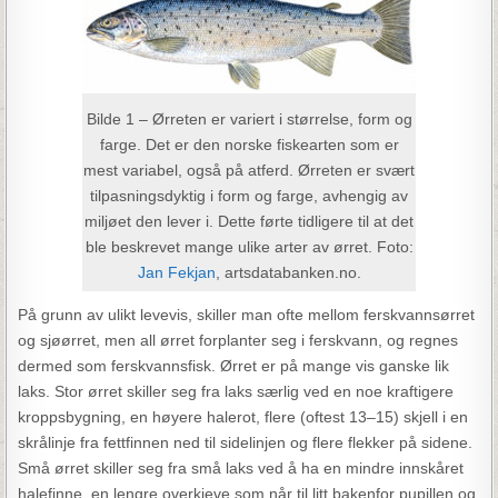
Bilde 1 – Ørreten er variert i størrelse, form og
farge. Det er den norske fiskearten som er
mest variabel, også på atferd. Ørreten er svært
tilpasningsdyktig i form og farge, avhengig av
miljøet den lever i. Dette førte tidligere til at det
ble beskrevet mange ulike arter av ørret. Foto:
Jan Fekjan
, artsdatabanken.no.
På grunn av ulikt levevis, skiller man ofte mellom ferskvannsørret
og sjøørret, men all ørret forplanter seg i ferskvann, og regnes
dermed som ferskvannsfisk. Ørret er på mange vis ganske lik
laks. Stor ørret skiller seg fra laks særlig ved en noe kraftigere
kroppsbygning, en høyere halerot, flere (oftest 13–15) skjell i en
skrålinje fra fettfinnen ned til sidelinjen og flere flekker på sidene.
Små ørret skiller seg fra små laks ved å ha en mindre innskåret
halefinne, en lengre overkjeve som når til litt bakenfor pupillen og