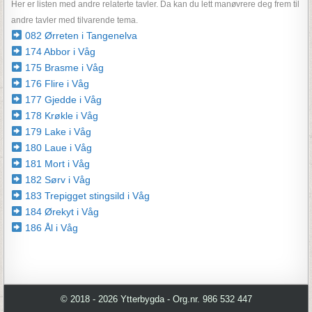
Her er listen med andre relaterte tavler. Da kan du lett manøvrere deg frem til
andre tavler med tilvarende tema.
082 Ørreten i Tangenelva
174 Abbor i Våg
175 Brasme i Våg
176 Flire i Våg
177 Gjedde i Våg
178 Krøkle i Våg
179 Lake i Våg
180 Laue i Våg
181 Mort i Våg
182 Sørv i Våg
183 Trepigget stingsild i Våg
184 Ørekyt i Våg
186 Ål i Våg
© 2018 - 2026 Ytterbygda - Org.nr. 986 532 447