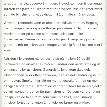
gnagere har blitt observert i magen. Hovednæringen til den unge
ørreten kalt
parr
, er ulike former for drivende insekter. Etter hvert
som de blir større, utvides dietten til å omfatte småfisk også.
Ørreten i rennende vann er oftest forholdsvis mørk av farge og
med mange svarte og røde flekker på sidene. I tillegg har den
mørke merker på sidene som oftest kalles parr- eller
fingermerker. Denne variasjonen i fargespill langs kroppsiden,
gjøre at små ørret kan være meget vanskelig å se i bekken eller i
elva.
Når den lille ørreten når en størrelse på mellom 10 og 20
centimeter, og en alder av 2–5 år, vandrer den nedstrøms og ut i
en innsjø, eller ut i sjøen. Generelt kaller vi dem da smolt.
Utvandringen skjer oftest på våren, men en del vandrer også ut
om høsten. Smolten har fått en mer langstrakt form og en mer
sølvglinsende farge. Dersom de vandrer til havs får de en tydelig
sølvglinsende farge, og får navn sjøørret. De som vandrer til en
innsjø, kan de få en form som likner sjøørret, men i mange
innsjøer fortsetter ørreten å ha tydelige farger og prikker.