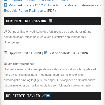
Miljødirektoratet (13.12.2012) – Nordre Øyeren naturreservat i
Enebakk, Fet og Rælingen
.. (PDF)
DOKUMENTINFORMASJON 
Denne artikkelen vedlikeholdes fortløpende og oppdateres når ny
dokumentasjon, forskning eller lokale historiske opplysninger blir
tilgjengelige.
Opprettet:
23.11.2023
|
Sist oppdatert:
13.07.2026
Om illustrasjonene:
Historiske rekonstruksjoner på denne siden er utviklet for Ytterbygda ved
hjelp av kunstig intelligens, med utgangspunkt i historiske kilder,
arkeologiske funn og faglige vurderinger. Illustrasjonene er kunstneriske
rekonstruksjoner og må ikke oppfattes som fotografisk dokumentasjon.
RELATERTE TAVLER 