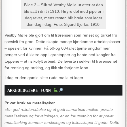
Bilde 2 – Slik så Vestby Mølle ut etter at den
ble satt i drift i 1910. Høyre del med pipe er i
dag revet, mens resten blir brukt som lager
den dag i dag. Foto: Sigurd Bjerke, 1910.
Vestby Mølle ble gjort om til frørenseri som renset og tørket frø,
spesielt fra gran. Dette skapte mange kjærkomne arbeidsplasser
– spesielt for kvinner. På 50-og 60-tallet tjente ungdommen
penger ved å klatre opp i grantopper og hente ned kongler fra
toppene – et risikofylt arbeid. De leverte i sekker til frørenseriet
for rensing og tørking, og fikk sin fortjente lønn.
I dag er den gamle slitte røde mølla et lager.
ARKEOLOGISKE FUNN 
Privat bruk av metallsøker
«En god rolleforståelse og et godt samarbeid mellom private
metallsøkere og forvaltningen, er en forutsetning for at privat
metallsøking kommer forskningen og fellesskapet til gode. Dette