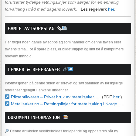
forutsetter tydelige retningslinjer som sørger for en enhetlig
forvaltning i tråd med dagens lovverk.»
Les regelverk
her
.
GAMLE AVISOPPSLAG 
🗞
Her følger noen gamle avisoppslag som handler om denne tavlen eller
tavlens tema. For å spare plass, er bildet klippet og limt for å komprimere
relevant innhold.
LENKER & REFERANSER 
Informasjonen på denne siden er skrevet og satt sammen av forskjellige
referanser gjengitt i lenkene under her.
Riksantikvaren – Privat bruk av metallsøker
… (PDF
her
.)
Metallsøker.no – Retningslinjer for metallsøking i Norge
…
DOKUMENTINFORMASJON 
Denne artikkelen vedlikeholdes fortløpende og oppdateres når ny