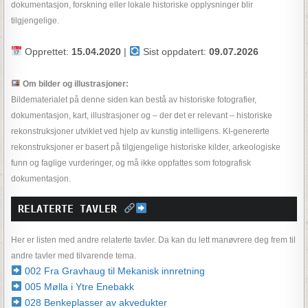
dokumentasjon, forskning eller lokale historiske opplysninger blir
tilgjengelige.
Opprettet:
15.04.2020
|
Sist oppdatert:
09.07.2026
Om bilder og illustrasjoner:
Bildematerialet på denne siden kan bestå av historiske fotografier,
dokumentasjon, kart, illustrasjoner og – der det er relevant – historiske
rekonstruksjoner utviklet ved hjelp av kunstig intelligens. KI-genererte
rekonstruksjoner er basert på tilgjengelige historiske kilder, arkeologiske
funn og faglige vurderinger, og må ikke oppfattes som fotografisk
dokumentasjon.
RELATERTE TAVLER 
Her er listen med andre relaterte tavler. Da kan du lett manøvrere deg frem til
andre tavler med tilvarende tema.
002 Fra Gravhaug til Mekanisk innretning
005 Mølla i Ytre Enebakk
028 Benkeplasser av akvedukter