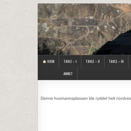
HJEM
TAVLE – I
TAVLE – II
TAVLE – III
ANNET
Denne husmannsplassen ble ryddet helt nordvest