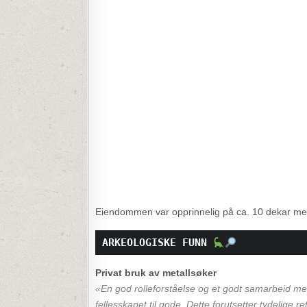
Eiendommen var opprinnelig på ca. 10 dekar men 
ARKEOLOGISKE FUNN 
Privat bruk av metallsøker
«En god rolleforståelse og et godt samarbeid mel
fellesskapet til gode. Dette forutsetter tydelige 