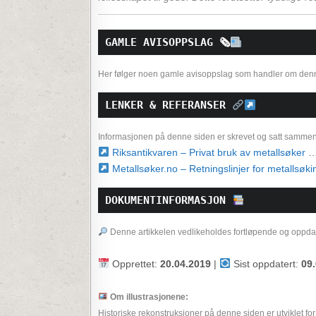
GAMLE AVISOPPSLAG 
🗞
Her følger noen gamle avisoppslag som handler om denne ta
LENKER & REFERANSER 
Informasjonen på denne siden er skrevet og satt sammen a
Riksantikvaren – Privat bruk av metallsøker
…
Metallsøker.no – Retningslinjer for metallsøki
DOKUMENTINFORMASJON 
Denne artikkelen vedlikeholdes fortløpende og oppdater
Opprettet:
20.04.2019
|
Sist oppdatert:
09
Om illustrasjonene:
Historiske rekonstruksjoner på denne siden er utviklet for