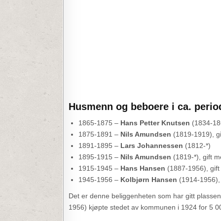
Husmenn og beboere i ca. perio
1865-1875 –
Hans Petter Knutsen
(1834-186
1875-1891 –
Nils Amundsen
(1819-1919), g
1891-1895 –
Lars Johannessen
(1812-*)
1895-1915 –
Nils Amundsen
(1819-*), gift 
1915-1945 –
Hans Hansen
(1887-1956), gif
1945-1956 –
Kolbjørn Hansen
(1914-1956), 
Det er denne beliggenheten som har gitt plasse
1956) kjøpte stedet av kommunen i 1924 for 5 0