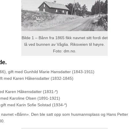
Bilde 1 – Bånn fra 1865 fikk navnet sitt fordi det
lå ved bunnen av Våglia. Riksveien til høyre.
Foto: dm.no.
de.
6), gift med Gunhild Marie Hansdatter (1843-1911)
ift med Karen Håkensdatter (1832-1845)
med Karen Håkensdatter (1831-*)
t med Karoline Olsen (1891-1921)
gift med Karin Sofie Solstad (1934-*)
n navnet «Bånn». Den ble satt opp som husmannsplass og Hans Petter K
00.