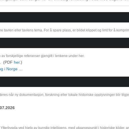
vlen eller tavlens tema. For å spare plass, er bildet klippet og limt for å kompri
v forskjellige referanser gjengitt i lenkene under her.
 (PDF
her
.)
ng i Norge
…
es når ny dokumentasjon, forskning eller lokale historiske opplysninger blir tilgj
.07.2026
 Ytterbygda ved hjelp av kunstig intelligens, med utgangspunkt i historiske kilder, a