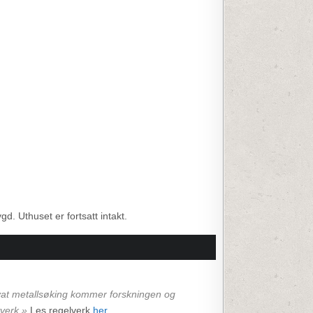
 Uthuset er fortsatt intakt.
rivat metallsøking kommer forskningen og
ovverk.»
Les regelverk
her
.