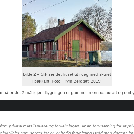
Bilde 2 – Slik ser det huset ut i dag med skuret
i bakkant. Foto: Trym Bergtatt, 2019.
nå er det 2 mål igjen. Bygningen er gammel, men restaurert og ombygd.
lom private metallsøkere og forvaltningen, er en forutsetning for at p
retningslinjer som sørger for en enhetlig forvaltning i tråd med dagens l