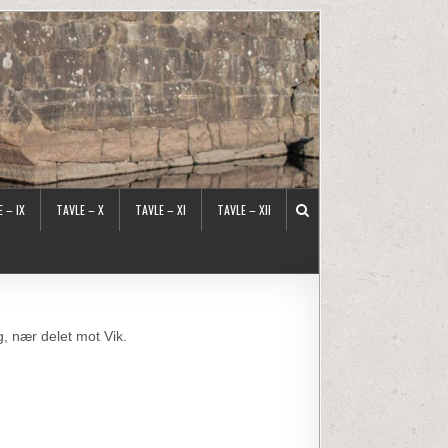
 – IX
TAVLE – X
TAVLE – XI
TAVLE – XII
 nær delet mot Vik.