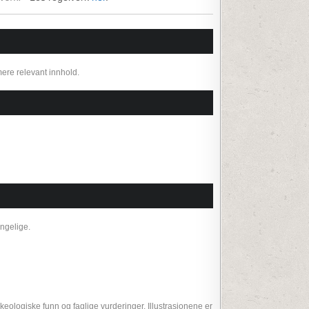
mere relevant innhold.
engelige.
rkeologiske funn og faglige vurderinger. Illustrasjonene er