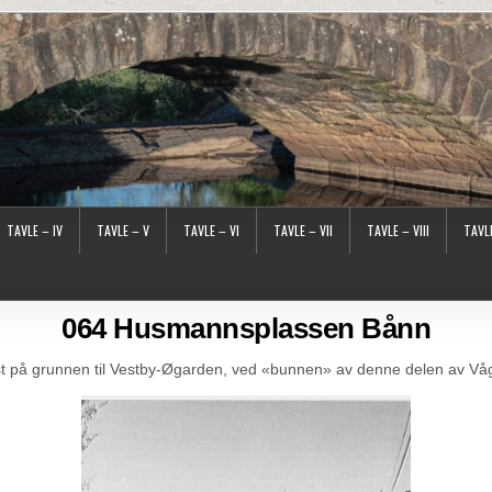
TAVLE – IV
TAVLE – V
TAVLE – VI
TAVLE – VII
TAVLE – VIII
TAVLE
064 Husmannsplassen Bånn
 på grunnen til Vestby-Øgarden, ved «bunnen» av denne delen av Våg,