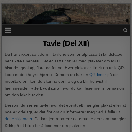
Tavle (Del XII)
Du har sikkert sett dem – tavlene som er utplassert i landskapet
her i Ytre Enebakk. Det er satt ut tavler med plakater om lokal
historie, geologi, flora og fauna. Hver plakat er tildelt en unik QR-
kode nede i høyre hjørne. Dersom du har en
QR-leser
på din
mobiltelefon, kan du skanne denne og du blir henvist til
hjemmesiden
ytterbygda.no
, hvor du kan lese mer informasjon
om den lokale tavlen.
Dersom du ser en tavle hvor det eventuelt mangler plakat eller at
noe er ødelagt, er det fint om du informerer meg ved å fylle ut
dette skjemaet
. Da kan jeg reparere og erstatte det som mangler.
Klikk på et bilde for å lese mer om plakaten.​​