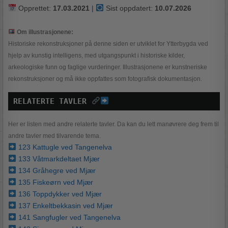
Opprettet:
17.03.2021
|
Sist oppdatert:
10.07.2026
Om illustrasjonene:
Historiske rekonstruksjoner på denne siden er utviklet for Ytterbygda ved
hjelp av kunstig intelligens, med utgangspunkt i historiske kilder,
arkeologiske funn og faglige vurderinger. Illustrasjonene er kunstneriske
rekonstruksjoner og må ikke oppfattes som fotografisk dokumentasjon.
RELATERTE TAVLER 
Her er listen med andre relaterte tavler. Da kan du lett manøvrere deg frem til
andre tavler med tilvarende tema.
123 Kattugle ved Tangenelva
133 Våtmarkdeltaet Mjær
134 Gråhegre ved Mjær
135 Fiskeørn ved Mjær
136 Toppdykker ved Mjær
137 Enkeltbekkasin ved Mjær
141 Sangfugler ved Tangenelva