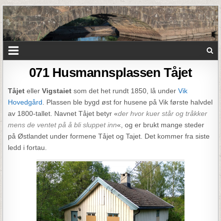
071 Husmannsplassen Tåjet
Tåjet
eller
Vigstaiet
som det het rundt 1850, lå under
Vik
Hovedgård
. Plassen ble bygd øst for husene på Vik første halvdel
av 1800-tallet. Navnet Tåjet betyr «
der hvor kuer står og tråkker
mens de ventet på å bli sluppet inn
«, og er brukt mange steder
på Østlandet under formene Tåjet og Tajet. Det kommer fra siste
ledd i fortau.