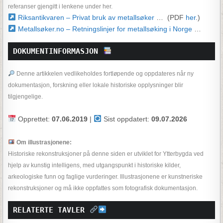
referanser gjengitt i lenkene under her.
Riksantikvaren – Privat bruk av metallsøker
… (PDF
her
.)
Metallsøker.no – Retningslinjer for metallsøking i Norge
…
DOKUMENTINFORMASJON 
Denne artikkelen vedlikeholdes fortløpende og oppdateres når ny
dokumentasjon, forskning eller lokale historiske opplysninger blir
tilgjengelige.
Opprettet:
07.06.2019
|
Sist oppdatert:
09.07.2026
Om illustrasjonene:
Historiske rekonstruksjoner på denne siden er utviklet for Ytterbygda ved
hjelp av kunstig intelligens, med utgangspunkt i historiske kilder,
arkeologiske funn og faglige vurderinger. Illustrasjonene er kunstneriske
rekonstruksjoner og må ikke oppfattes som fotografisk dokumentasjon.
RELATERTE TAVLER 