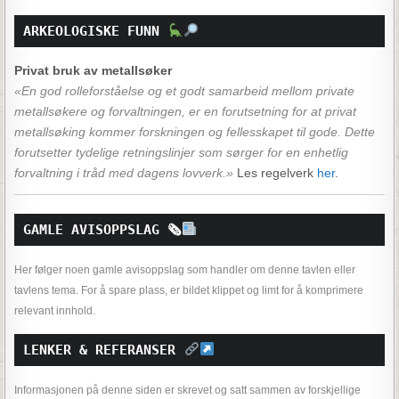
ARKEOLOGISKE FUNN 
Privat bruk av metallsøker
«En god rolleforståelse og et godt samarbeid mellom private
metallsøkere og forvaltningen, er en forutsetning for at privat
metallsøking kommer forskningen og fellesskapet til gode. Dette
forutsetter tydelige retningslinjer som sørger for en enhetlig
forvaltning i tråd med dagens lovverk.»
Les regelverk
her
.
GAMLE AVISOPPSLAG 
🗞
Her følger noen gamle avisoppslag som handler om denne tavlen eller
tavlens tema. For å spare plass, er bildet klippet og limt for å komprimere
relevant innhold.
LENKER & REFERANSER 
Informasjonen på denne siden er skrevet og satt sammen av forskjellige