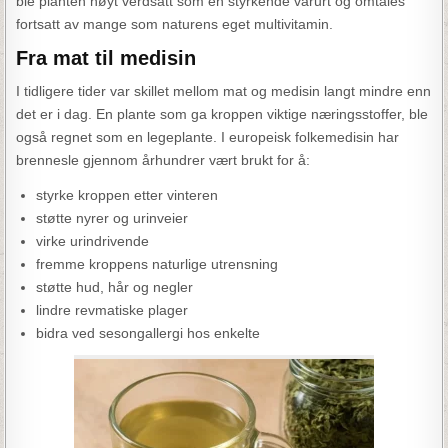
ble planten høyt verdsatt som en styrkende vårurt og omtales
fortsatt av mange som naturens eget multivitamin.
Fra mat til medisin
I tidligere tider var skillet mellom mat og medisin langt mindre enn
det er i dag. En plante som ga kroppen viktige næringsstoffer, ble
også regnet som en legeplante. I europeisk folkemedisin har
brennesle gjennom århundrer vært brukt for å:
styrke kroppen etter vinteren
støtte nyrer og urinveier
virke urindrivende
fremme kroppens naturlige utrensning
støtte hud, hår og negler
lindre revmatiske plager
bidra ved sesongallergi hos enkelte