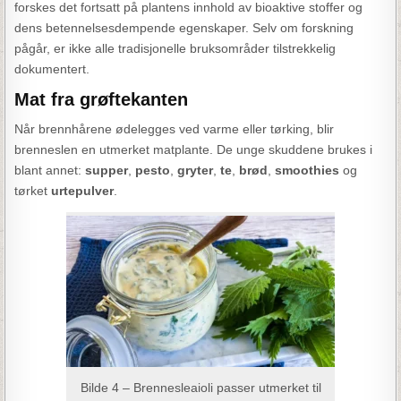
forskes det fortsatt på plantens innhold av bioaktive stoffer og
dens betennelsesdempende egenskaper. Selv om forskning
pågår, er ikke alle tradisjonelle bruksområder tilstrekkelig
dokumentert.
Mat fra grøftekanten
Når brennhårene ødelegges ved varme eller tørking, blir
brenneslen en utmerket matplante. De unge skuddene brukes i
blant annet:
supper
,
pesto
,
gryter
,
te
,
brød
,
smoothies
og
tørket
urtepulver
.
Bilde 4 – Brennesleaioli passer utmerket til