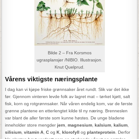
Bilde 2 – Fra Korsmos
ugrasplansjer /NIBIO. Illustrasjon.
Knut Quelprud.
Vårens viktigste næringsplante
I dag kan vi kjøpe friske grønnsaker året rundt. Slik var det ikke
før. Gjennom vinteren levde folk av lagret mat – tørket kjøtt, salt
fisk, korn og rotgrønnsaker. Når våren endelig kom, var de første
grønne plantene en etterlengtet kilde til ny næring. Brenneslen
var blant de aller første som kunne høstes. De unge bladene
inneholder store mengder
jern
,
magnesium
,
kalsium
,
kalium
,
silisium
,
vitamin A
,
C
og
K
,
klorofyll
og
planteprotein
. Derfor