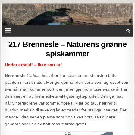
217 Brennesle – Naturens grønne
spiskammer
Under arbeid! – Ikke satt ut!
Brennesle
(
Urtica dioica
) er kanskje den mest misforståtte
planten i norsk natur. Mange kjenner den bare som ugresset som
svir når man kommer borti den, men gjennom tusenvis av år har
den vært en av menneskets viktigste nytteplanter. Den ga mat
når vinterlagrene var tomme, fibre til klær og tau, næring til
husdyr, medisin til syke og leveområder for utallige insekter. Der
mange i dag ser en plante som bør lukes bort, så tidligere
generasjoner en av naturens største gaver.