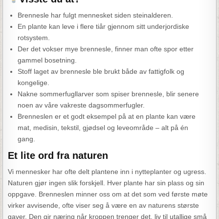
Brennesle har fulgt mennesket siden steinalderen.
En plante kan leve i flere tiår gjennom sitt underjordiske
rotsystem.
Der det vokser mye brennesle, finner man ofte spor etter
gammel bosetning.
Stoff laget av brennesle ble brukt både av fattigfolk og
kongelige.
Nakne sommerfugllarver som spiser brennesle, blir senere
noen av våre vakreste dagsommerfugler.
Brenneslen er et godt eksempel på at en plante kan være
mat, medisin, tekstil, gjødsel og leveområde – alt på én
gang.
Et lite ord fra naturen
Vi mennesker har ofte delt plantene inn i nytteplanter og ugress.
Naturen gjør ingen slik forskjell. Hver plante har sin plass og sin
oppgave. Brenneslen minner oss om at det som ved første møte
virker avvisende, ofte viser seg å være en av naturens største
gaver. Den gir næring når kroppen trenger det, liv til utallige små