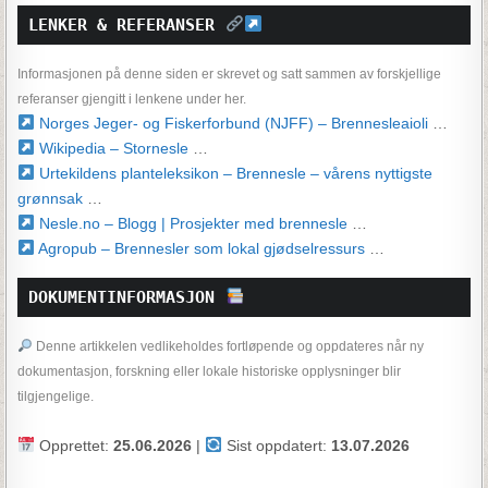
LENKER & REFERANSER 
Informasjonen på denne siden er skrevet og satt sammen av forskjellige
referanser gjengitt i lenkene under her.
Norges Jeger- og Fiskerforbund (NJFF) – Brennesleaioli
…
Wikipedia – Stornesle
…
Urtekildens planteleksikon – Brennesle – vårens nyttigste
grønnsak
…
Nesle.no – Blogg | Prosjekter med brennesle
…
Agropub – Brennesler som lokal gjødselressurs
…
DOKUMENTINFORMASJON 
Denne artikkelen vedlikeholdes fortløpende og oppdateres når ny
dokumentasjon, forskning eller lokale historiske opplysninger blir
tilgjengelige.
Opprettet:
25.06.2026
|
Sist oppdatert:
13.07.2026