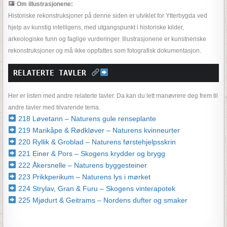
Om illustrasjonene:
Historiske rekonstruksjoner på denne siden er utviklet for Ytterbygda ved
hjelp av kunstig intelligens, med utgangspunkt i historiske kilder,
arkeologiske funn og faglige vurderinger. Illustrasjonene er kunstneriske
rekonstruksjoner og må ikke oppfattes som fotografisk dokumentasjon.
RELATERTE TAVLER 
Her er listen med andre relaterte tavler. Da kan du lett manøvrere deg frem til
andre tavler med tilvarende tema.
218 Løvetann – Naturens gule renseplante
219 Marikåpe & Rødkløver – Naturens kvinneurter
220 Ryllik & Groblad – Naturens førstehjelpsskrin
221 Einer & Pors – Skogens krydder og brygg
222 Åkersnelle – Naturens byggesteiner
223 Prikkperikum – Naturens lys i mørket
224 Strylav, Gran & Furu – Skogens vinterapotek
225 Mjødurt & Geitrams – Nordens dufter og smaker