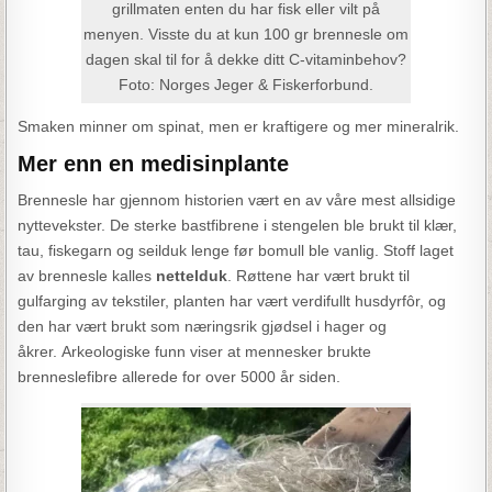
grillmaten enten du har fisk eller vilt på
menyen. Visste du at kun 100 gr brennesle om
dagen skal til for å dekke ditt C-vitaminbehov?
Foto: Norges Jeger & Fiskerforbund.
Smaken minner om spinat, men er kraftigere og mer mineralrik.
Mer enn en medisinplante
Brennesle har gjennom historien vært en av våre mest allsidige
nyttevekster. De sterke bastfibrene i stengelen ble brukt til klær,
tau, fiskegarn og seilduk lenge før bomull ble vanlig. Stoff laget
av brennesle kalles
nettelduk
. Røttene har vært brukt til
gulfarging av tekstiler, planten har vært verdifullt husdyrfôr, og
den har vært brukt som næringsrik gjødsel i hager og
åkrer. Arkeologiske funn viser at mennesker brukte
brenneslefibre allerede for over 5000 år siden.