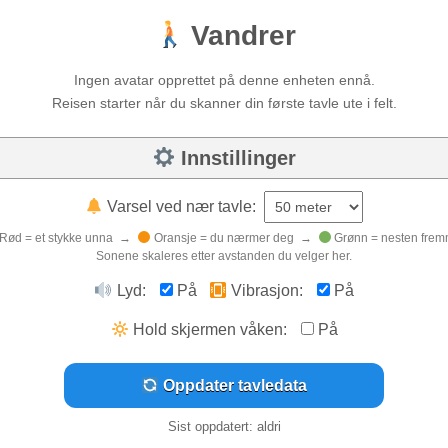
Vandrer
Ingen avatar opprettet på denne enheten ennå.
Reisen starter når du skanner din første tavle ute i felt.
Innstillinger
Varsel ved nær tavle:
Rød = et stykke unna →
Oransje = du nærmer deg →
Grønn = nesten frem
Sonene skaleres etter avstanden du velger her.
Lyd:
På
Vibrasjon:
På
Hold skjermen våken:
På
Oppdater tavledata
Sist oppdatert: aldri